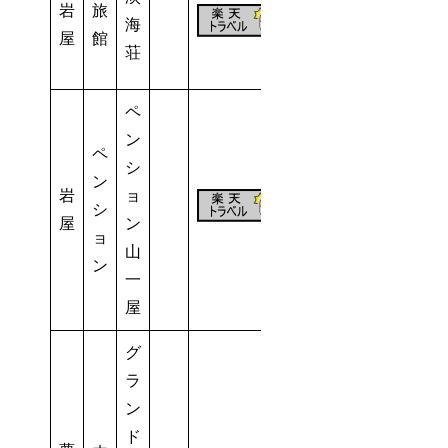
岩
旅
18
海
屋
館
室
荘
ペ
ン
ペ
シ
ン
岩
ョ
シ
8室
屋
ン
ョ
山
ン
一
屋
グ
ラ
ン
ド