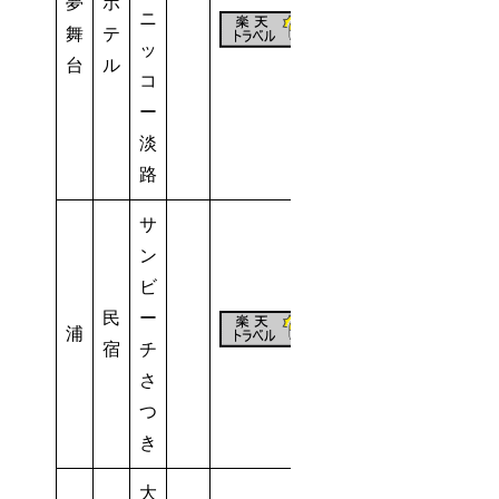
夢
ホ
ニ
201
舞
テ
ッ
室
台
ル
コ
ー
淡
路
サ
ン
ビ
民
ー
浦
－
6室
宿
チ
さ
つ
き
大