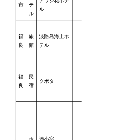
アワジ花ホテ
市
テ
ル
ル
福
旅
淡路島海上ホ
良
館
テル
福
民
クボタ
良
宿
ホ
湊小宿