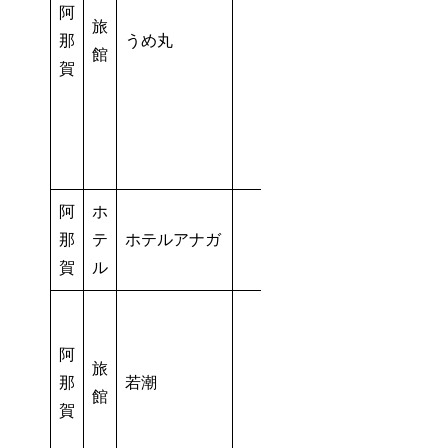
阿
旅
那
うめ丸
館
賀
阿
ホ
那
テ
ホテルアナガ
賀
ル
阿
旅
那
若潮
館
賀