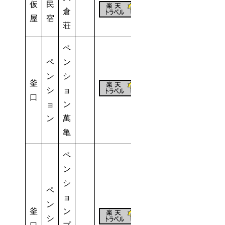
仮
民
27
倉
屋
宿
室
荘
ペ
ペ
ン
ン
シ
釜
シ
ョ
4室
口
ョ
ン
ン
萬
亀
ペ
ン
シ
ペ
ョ
ン
釜
ン
シ
1組