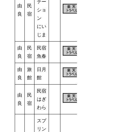
テー
由
民
ショ
－
5室
良
宿
ン
にい
じま
由
民
民宿
－
6室
良
宿
魚春
由
旅
日月
10
良
館
館
室
民宿
由
民
はぎ
8室
良
宿
わら
スプ
リン