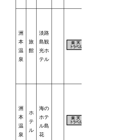
洲
淡路
本
旅
島観
70
温
館
光ホ
室
泉
テル
洲
海の
ホ
本
ホテ
50
テ
温
ル島
室
ル
泉
花