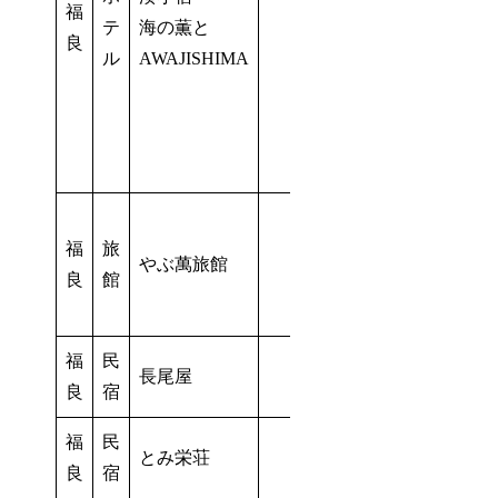
福
テ
海の薫と
良
ル
AWAJISHIMA
福
旅
やぶ萬旅館
良
館
福
民
長尾屋
良
宿
福
民
とみ栄荘
－
－
良
宿