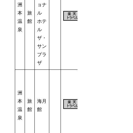
洲
ョナ
本
旅
ル
54
温
館
ホテ
室
泉
ル
ザ・
サン
プラ
ザ
洲
本
旅
海月
58
温
館
館
室
泉