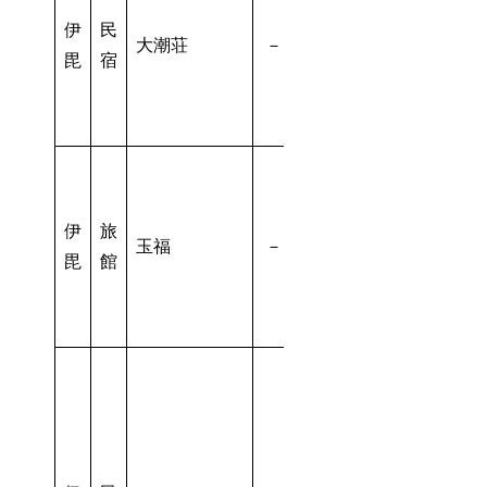
伊
民
大潮荘
－
毘
宿
伊
旅
玉福
－
毘
館