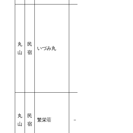
丸
民
いづみ丸
山
宿
丸
民
繁栄荘
－
－
山
宿