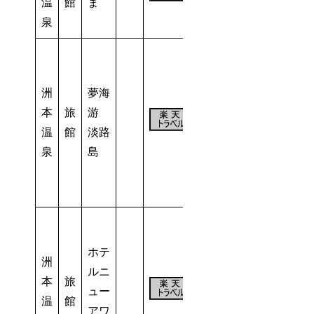
温
館
ま
泉
洲
夢海
本
旅
游
101
温
館
淡路
室
泉
島
ホテ
洲
ルニ
本
旅
117
ュー
温
館
室
アワ