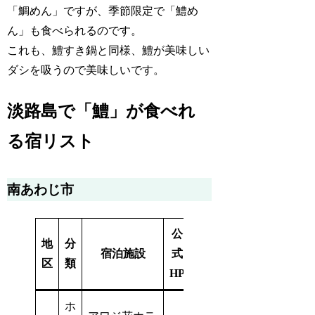
「鯛めん」ですが、季節限定で「鱧め
ん」も食べられるのです。
これも、鱧すき鍋と同様、鱧が美味しい
ダシを吸うので美味しいです。
淡路島で「鱧」が食べれ
る宿リスト
南あわじ市
公
地
分
楽天トラベ
宿泊施設
式
じゃら
区
類
ル
HP
ホ