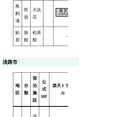
鳥
民
大浜
飼
－
5室
宿
荘
浦
鮎
旅
松原
－
－
5室
原
館
館
淡路市
宿
公
地
分
泊
楽天トラベ
規
式
じゃらん
区
類
施
ル
模
HP
設
淡