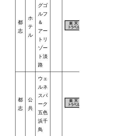
グゴ
ルフ
ホ
都
＆
115
テ
志
アー
室
ル
トリ
ゾー
ト淡
路
ウェ
ルネ
スパ
都
公
65
ーク
－
志
共
室
五色
浜千
鳥