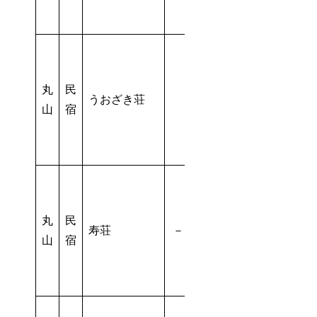
丸
民
うおざき荘
－
－
山
宿
丸
民
寿荘
－
－
山
宿