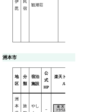
伊
民
観潮荘
－
毘
宿
洲本市
公
地
分
宿泊
楽天トラベ
規
式
じゃらん
区
類
施設
ル
模
HP
洲
本
旅
やし
－
5室