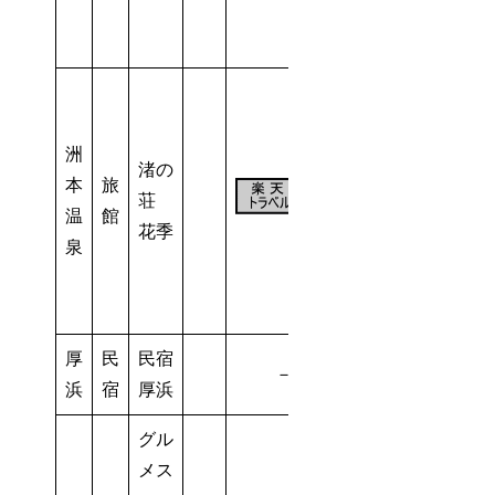
洲
渚の
本
旅
28
荘
温
館
室
花季
泉
厚
民
民宿
－
5室
浜
宿
厚浜
グル
メス