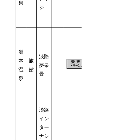
泉
ジ
洲
淡路
本
旅
60
夢泉
温
館
室
景
泉
淡路
イン
ター
ナシ