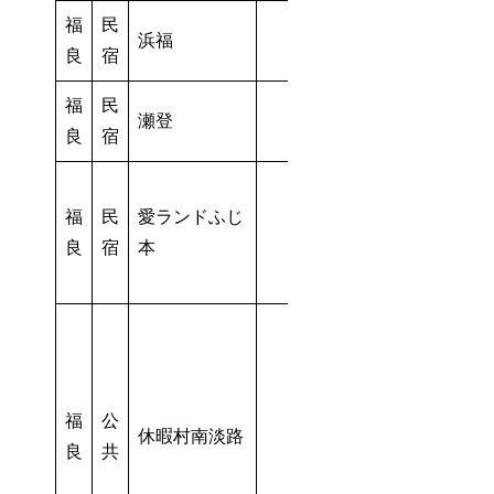
福
民
浜福
－
－
良
宿
福
民
瀬登
良
宿
福
民
愛ランドふじ
良
宿
本
福
公
休暇村南淡路
良
共