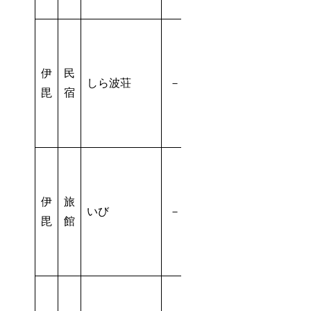
伊
民
しら波荘
－
毘
宿
伊
旅
いび
－
－
毘
館