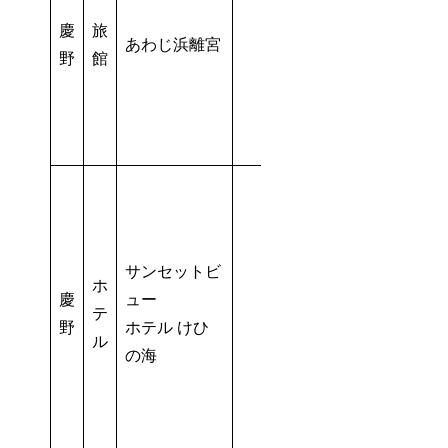
慶
旅
あわじ浜離宮
野
館
サンセットビ
ホ
慶
ュー
テ
野
ホテル けひ
ル
の海