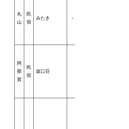
丸
民
みたき
－
－
山
宿
阿
民
那
坂口荘
－
宿
賀