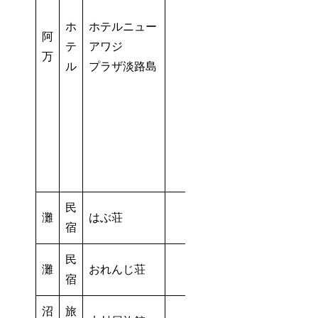
ホ
ホテルニュー
阿
テ
アワジ
万
ル
プラザ淡路島
民
灘
はぶ荘
宿
民
灘
おれんじ荘
宿
沼
旅