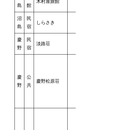
木村屋旅館
－
島
館
沼
民
しらさき
－
島
宿
慶
民
淡路荘
－
－
野
宿
慶
公
慶野松原荘
野
共