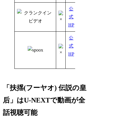
公
式
HP
公
式
HP
「扶揺(フーヤオ) 伝説の皇
后」はU-NEXTで動画が全
話視聴可能