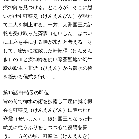
摂坤鈴を見つける。ところが、そこに思
いがけず軒轅旻（けんえんびん）が現れ
て二人を制止する。一方、太淵国王の訃
報を受け取った斉震（せいしん）はつい
に王座を手にする時が来たと考える。そ
して、密かに拉致した軒轅暉（けんえん
き）の血と摂坤鈴を使い穹蒼聖地の幻生
殿の殿主・非煙（ひえん）から御水の術
を授かる儀式を行い…。
第15話 軒轅旻の即位
皆の前で御水の術を披露し王座に就く機
会を軒轅旻（けんえんびん）に奪われた
斉震（せいしん）。彼は国王となった軒
轅旻に従うふりをしつつ心で復讐を誓
う。一方その頃、軒轅暉（けんえんき）