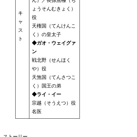
ん）／長孫無極（ち
ょうそんむきょく）
キ
役
ャ
天権国（てんけんこ
ス
く）の皇太子
ト
◆ガオ・ウェイグァ
ン
戦北野（せんほく
や）役
天煞国（てんさつこ
く）国王の弟
◆ライ・イー
宗越（そうえつ）役
名医
ストーリー