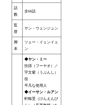
話
全66話
数
監
ヤン・ウェンジュン
督
脚
ツェー・イェンイェ
本
ン
◆ヤン・ミー
扶揺（フーヤオ）／
宇文紫（うぶんし）
役
平凡な使用人
◆イーサン・ルアン
軒轅旻（けんえんび