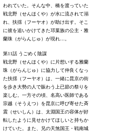
われていた。そんな中、橋を渡っていた
戦北野（せんほくや）が水に流されて溺
れ、扶揺（フーヤオ）が助け出す。そこ
に彼を追いかけてきた邛葉族の公主・雅
蘭珠（がらんじゅ）が現れ…。
第11話 うごめく陰謀
戦北野（せんほくや）に片想いする雅蘭
珠（がらんじゅ）に協力して仲良くなっ
た扶揺（フーヤオ）は、一緒に昆京の街
を歩き大勢の人で賑わう上已節の祭りを
楽しむ。一方その頃、名高い医師である
宗越（そうえつ）を昆京に呼び寄せた斉
震（せいしん）は、太淵国王の容体が好
転したように見せかけてほしいと持ちか
けていた。また、兄の天煞国王・戦南城