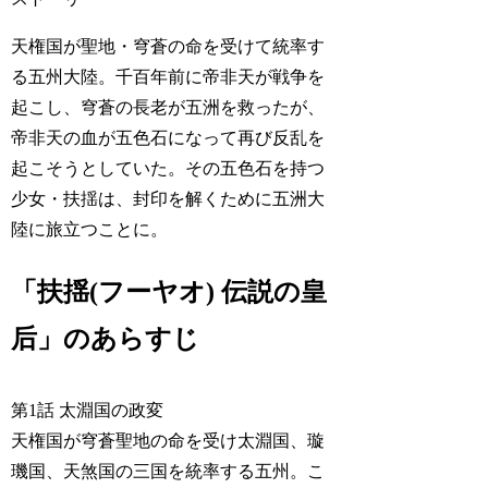
天権国が聖地・穹蒼の命を受けて統率す
る五州大陸。千百年前に帝非天が戦争を
起こし、穹蒼の長老が五洲を救ったが、
帝非天の血が五色石になって再び反乱を
起こそうとしていた。その五色石を持つ
少女・扶揺は、封印を解くために五洲大
陸に旅立つことに。
「扶揺(フーヤオ) 伝説の皇
后」のあらすじ
第1話 太淵国の政変
天権国が穹蒼聖地の命を受け太淵国、璇
璣国、天煞国の三国を統率する五州。こ