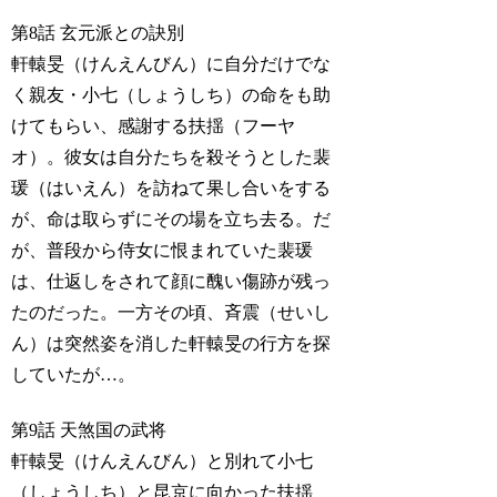
第8話 玄元派との訣別
軒轅旻（けんえんびん）に自分だけでな
く親友・小七（しょうしち）の命をも助
けてもらい、感謝する扶揺（フーヤ
オ）。彼女は自分たちを殺そうとした裴
瑗（はいえん）を訪ねて果し合いをする
が、命は取らずにその場を立ち去る。だ
が、普段から侍女に恨まれていた裴瑗
は、仕返しをされて顔に醜い傷跡が残っ
たのだった。一方その頃、斉震（せいし
ん）は突然姿を消した軒轅旻の行方を探
していたが…。
第9話 天煞国の武将
軒轅旻（けんえんびん）と別れて小七
（しょうしち）と昆京に向かった扶揺