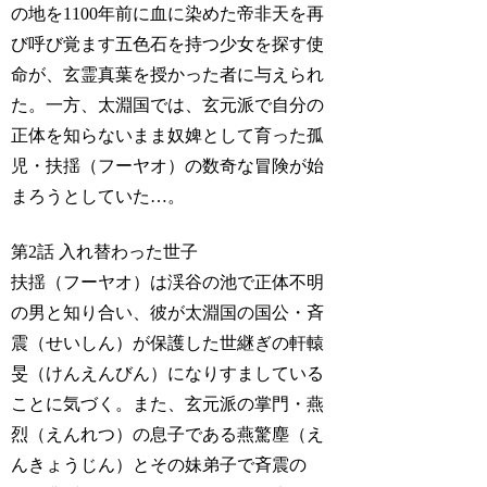
の地を1100年前に血に染めた帝非天を再
び呼び覚ます五色石を持つ少女を探す使
命が、玄霊真葉を授かった者に与えられ
た。一方、太淵国では、玄元派で自分の
正体を知らないまま奴婢として育った孤
児・扶揺（フーヤオ）の数奇な冒険が始
まろうとしていた…。
第2話 入れ替わった世子
扶揺（フーヤオ）は渓谷の池で正体不明
の男と知り合い、彼が太淵国の国公・斉
震（せいしん）が保護した世継ぎの軒轅
旻（けんえんびん）になりすましている
ことに気づく。また、玄元派の掌門・燕
烈（えんれつ）の息子である燕驚塵（え
んきょうじん）とその妹弟子で斉震の