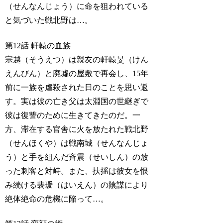
（せんなんじょう）に命を狙われている
と気づいた戦北野は…。
第12話 軒轅の血族
宗越（そうえつ）は親友の軒轅旻（けん
えんびん）と廃墟の屋敷で再会し、15年
前に一族を虐殺された日のことを思い返
す。実は彼の亡き父は太淵国の世継ぎで
彼は復讐のために生きてきたのだ。一
方、滞在する官舎に火を放たれた戦北野
（せんほくや）は戦南城（せんなんじょ
う）と手を組んだ斉震（せいしん）の放
った刺客と対峙。また、扶揺は彼女を恨
み続ける裴瑗（はいえん）の陰謀により
絶体絶命の危機に陥って…。