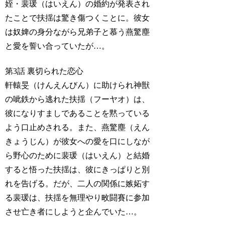
姪・裴瑗（はいえん）の婚約が発表され
たことで扶揺は驚き傷つくことに。彼女
は奴婢の身分ながら兄弟子と慕う燕驚塵
と愛を誓い合っていたが…。
第3話 裏切られた恋心
軒轅旻（けんえんびん）に助けられ神獣
の呲鉄から逃れた扶揺（フーヤオ）は、
彼になりすましであることを黙っている
よう口止めされる。また、燕驚塵（えん
きょうじん）が彼女への愛を口にしなが
ら野心のために裴瑗（はいえん）と結婚
すると悟った扶揺は、彼にきっぱりと別
れを告げる。だが、二人の関係に嫉妬す
る裴瑗は、扶揺を無理やり畋闘賽に参加
させ亡き者にしようと企んでいた…。