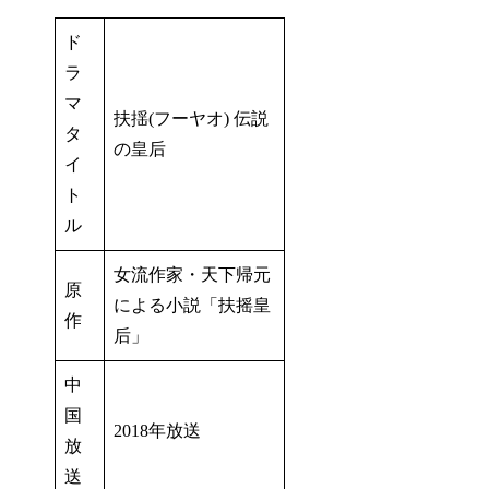
ド
ラ
マ
扶揺(フーヤオ) 伝説
タ
の皇后
イ
ト
ル
女流作家・天下帰元
原
による小説「扶摇皇
作
后」
中
国
2018年放送
放
送