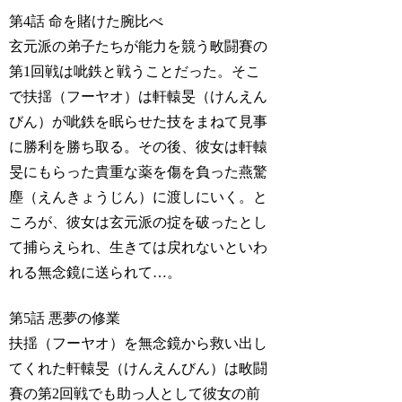
第4話 命を賭けた腕比べ
玄元派の弟子たちが能力を競う畋闘賽の
第1回戦は呲鉄と戦うことだった。そこ
で扶揺（フーヤオ）は軒轅旻（けんえん
びん）が呲鉄を眠らせた技をまねて見事
に勝利を勝ち取る。その後、彼女は軒轅
旻にもらった貴重な薬を傷を負った燕驚
塵（えんきょうじん）に渡しにいく。と
ころが、彼女は玄元派の掟を破ったとし
て捕らえられ、生きては戻れないといわ
れる無念鏡に送られて…。
第5話 悪夢の修業
扶揺（フーヤオ）を無念鏡から救い出し
てくれた軒轅旻（けんえんびん）は畋闘
賽の第2回戦でも助っ人として彼女の前