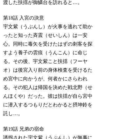
渡した扶揺が御鱗台を訪れると…。
第18話 入宮の決意
宇文紫（うぶんし）が火事を逃れて助か
ったと知った斉震（せいしん）は一安
心。同時に毒矢を受けたはずの刺客を探
すよう養子の雲痕（うんこん）に命じ
る。その後、宇文紫こと扶揺（フーヤ
オ）は後宮入り前の身体検査を受けるた
め宮中に向かうが、何者かにさらわれ
る。その犯人は帰国を決めた戦北野（せ
んほくや）だった。彼は扶揺が自ら宮中
に潜入するつもりだとわかると摂坤鈴を
託し…。
第19話 兄弟の宿命
誘拐された宇文紫（うぶんし）が無事に