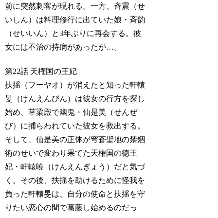
前に突然刺客が現れる。一方、斉震（せ
いしん）は料理修行に出ていた娘・斉韵
（せいいん）と3年ぶりに再会する。彼
女には不治の持病があったが…。
第22話 天権国の王妃
扶揺（フーヤオ）が消えたと知った軒轅
旻（けんえんびん）は彼女の行方を探し
始め、萃梁殿で幽鬼・仙是美（せんぜ
び）に捕らわれていた彼女を救出する。
そして、仙是美の正体が穹蒼聖地の禁錮
術のせいで変わり果てた天権国の徳王
妃・軒轅暁（けんえんぎょう）だと気づ
く。その後、扶揺を助けるために怪我を
負った軒轅旻は、自分の使命と扶揺を守
りたい恋心の間で葛藤し始めるのだっ