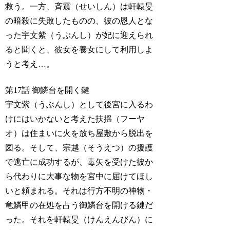
救う。一方、斉震（せいしん）は軒轅旻
の暗殺に失敗したものの、彼の恩人とな
った宇文紫（うぶんし）が妃に迎えられ
ると聞くと、彼女を養女にして利用しよ
うと考え…。
第17話 御鱗台を開く鍵
宇文紫（うぶんし）として後宮に入るわ
けにはいかないと考えた扶揺（フーヤ
オ）は住まいに火を放ち屋敷から脱出を
図る。そして、宗越（そうえつ）の援護
で逃亡に成功するが、毒矢を受けた彼か
ら代わりに大事な物を宮中に届けてほし
いと頼まれる。それは行方不明の神物・
竜鱗甲の在処を占う御鱗台を開ける鍵だ
った。それを軒轅旻（けんえんびん）に