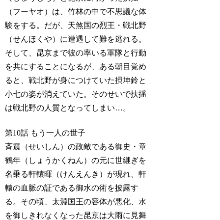
（フーヤオ）は、竹林の中で不思議な体
験をする。だが、天煞国の烈王・戦北野
（せんほくや）に遭遇して難を逃れる。
そして、昆京まで彼の率いる軍隊と行動
を共にすることになるが、ある朝目覚め
ると、戦北野が身につけていた摂坤鈴と
小七の姿が消えていた。そのせいで扶揺
は戦北野の人質となってしまい…。
第10話 もう一人の世子
斉震（せいしん）の政敵である御史・章
鶴年（しょうかくねん）の元に世継ぎを
名乗る軒轅暉（けんえんき）が現れ、軒
轅の血脈の証である御水の術を披露す
る。その頃、太淵国王の容体が悪化、水
を御しきれなくなった昆京は大雨に見舞