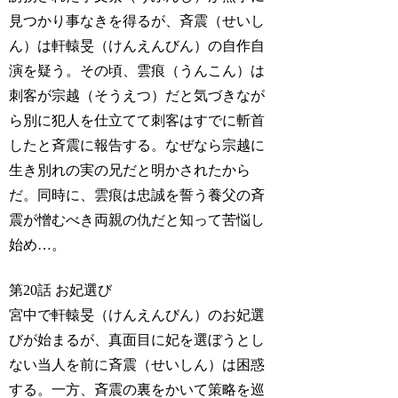
見つかり事なきを得るが、斉震（せいし
ん）は軒轅旻（けんえんびん）の自作自
演を疑う。その頃、雲痕（うんこん）は
刺客が宗越（そうえつ）だと気づきなが
ら別に犯人を仕立てて刺客はすでに斬首
したと斉震に報告する。なぜなら宗越に
生き別れの実の兄だと明かされたから
だ。同時に、雲痕は忠誠を誓う養父の斉
震が憎むべき両親の仇だと知って苦悩し
始め…。
第20話 お妃選び
宮中で軒轅旻（けんえんびん）のお妃選
びが始まるが、真面目に妃を選ぼうとし
ない当人を前に斉震（せいしん）は困惑
する。一方、斉震の裏をかいて策略を巡