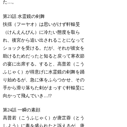
た…。
第23話 水霊鏡の剣舞
扶揺（フーヤオ）は思いがけず軒轅旻
（けんえんびん）に冷たい態度を取ら
れ、後宮から追い出されることになって
ショックを受ける。だが、それが彼女を
助けるためだったと知ると戻って寒衣節
の宴に出席する。すると、高普若（こう
ふじゃく）が得意げに水霊鏡の剣舞を踊
り始めるが、急に体をふらつかせ、その
手から滑り落ちた剣がまっすぐ軒轅旻に
向かって飛んでいき…!?
第24話 一瞬の素顔
高普若（こうふじゃく）が唐芷蓉（とう
しよう）に毒を盛られたと訴えるが、唐