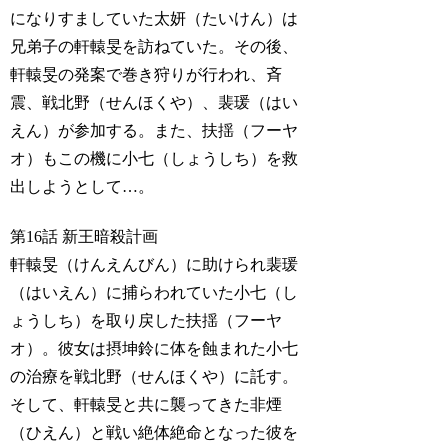
になりすましていた太妍（たいけん）は
兄弟子の軒轅旻を訪ねていた。その後、
軒轅旻の発案で巻き狩りが行われ、斉
震、戦北野（せんほくや）、裴瑗（はい
えん）が参加する。また、扶揺（フーヤ
オ）もこの機に小七（しょうしち）を救
出しようとして…。
第16話 新王暗殺計画
軒轅旻（けんえんびん）に助けられ裴瑗
（はいえん）に捕らわれていた小七（し
ょうしち）を取り戻した扶揺（フーヤ
オ）。彼女は摂坤鈴に体を蝕まれた小七
の治療を戦北野（せんほくや）に託す。
そして、軒轅旻と共に襲ってきた非煙
（ひえん）と戦い絶体絶命となった彼を