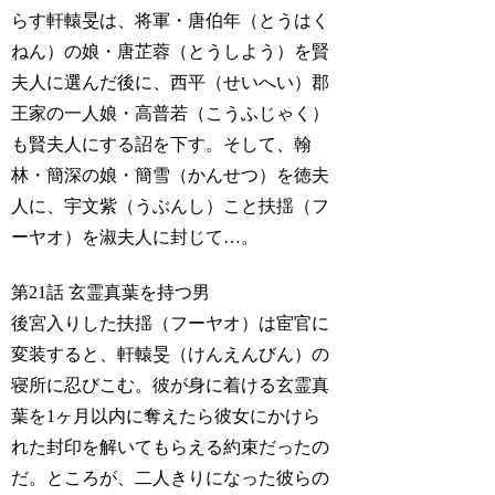
らす軒轅旻は、将軍・唐伯年（とうはく
ねん）の娘・唐芷蓉（とうしよう）を賢
夫人に選んだ後に、西平（せいへい）郡
王家の一人娘・高普若（こうふじゃく）
も賢夫人にする詔を下す。そして、翰
林・簡深の娘・簡雪（かんせつ）を徳夫
人に、宇文紫（うぶんし）こと扶揺（フ
ーヤオ）を淑夫人に封じて…。
第21話 玄霊真葉を持つ男
後宮入りした扶揺（フーヤオ）は宦官に
変装すると、軒轅旻（けんえんびん）の
寝所に忍びこむ。彼が身に着ける玄霊真
葉を1ヶ月以内に奪えたら彼女にかけら
れた封印を解いてもらえる約束だったの
だ。ところが、二人きりになった彼らの