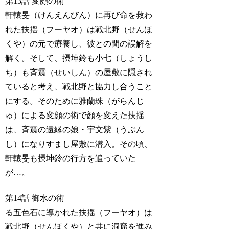
第13話 変顔の術
軒轅旻（けんえんびん）に再び命を救わ
れた扶揺（フーヤオ）は戦北野（せんほ
くや）の元で療養し、彼との間の誤解を
解く。そして、摂坤鈴も小七（しょうし
ち）も斉震（せいしん）の屋敷に隠され
ていると考え、戦北野と協力し合うこと
にする。そのために雅蘭珠（がらんじ
ゅ）による変顔の術で顔を変えた扶揺
は、斉震の遠縁の娘・宇文紫（うぶん
し）になりすまし屋敷に潜入。その頃、
軒轅旻も摂坤鈴の行方を追っていた
が…。
第14話 御水の術
る五色石に導かれた扶揺（フーヤオ）は
戦北野（せんほくや）と共に洞窟を進み