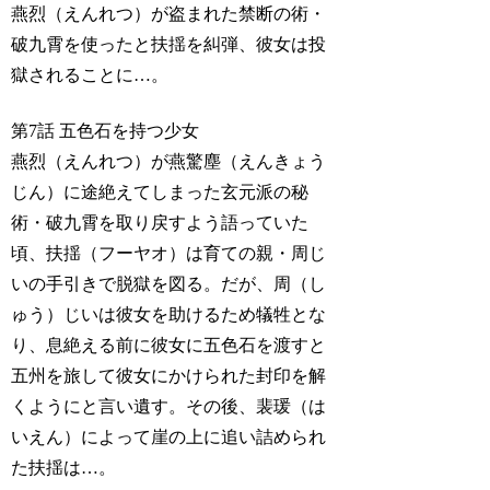
燕烈（えんれつ）が盗まれた禁断の術・
破九霄を使ったと扶揺を糾弾、彼女は投
獄されることに…。
第7話 五色石を持つ少女
燕烈（えんれつ）が燕驚塵（えんきょう
じん）に途絶えてしまった玄元派の秘
術・破九霄を取り戻すよう語っていた
頃、扶揺（フーヤオ）は育ての親・周じ
いの手引きで脱獄を図る。だが、周（し
ゅう）じいは彼女を助けるため犠牲とな
り、息絶える前に彼女に五色石を渡すと
五州を旅して彼女にかけられた封印を解
くようにと言い遺す。その後、裴瑗（は
いえん）によって崖の上に追い詰められ
た扶揺は…。