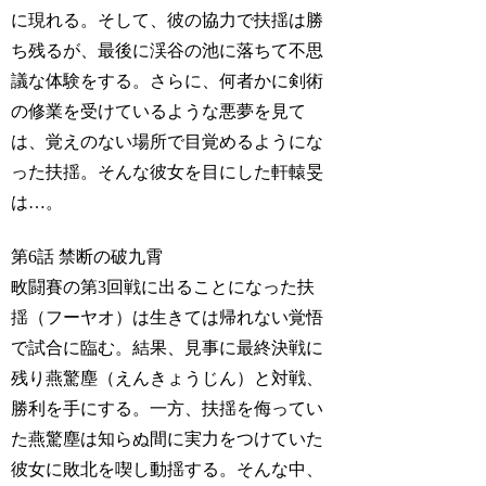
に現れる。そして、彼の協力で扶揺は勝
ち残るが、最後に渓谷の池に落ちて不思
議な体験をする。さらに、何者かに剣術
の修業を受けているような悪夢を見て
は、覚えのない場所で目覚めるようにな
った扶揺。そんな彼女を目にした軒轅旻
は…。
第6話 禁断の破九霄
畋闘賽の第3回戦に出ることになった扶
揺（フーヤオ）は生きては帰れない覚悟
で試合に臨む。結果、見事に最終決戦に
残り燕驚塵（えんきょうじん）と対戦、
勝利を手にする。一方、扶揺を侮ってい
た燕驚塵は知らぬ間に実力をつけていた
彼女に敗北を喫し動揺する。そんな中、