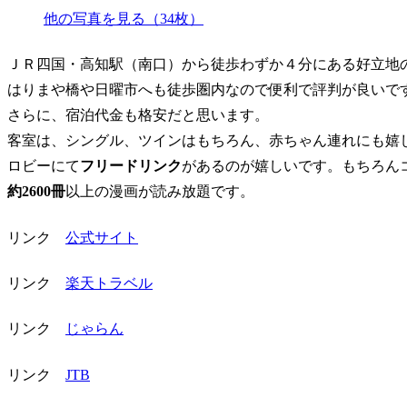
他の写真を見る（34枚）
ＪＲ四国・高知駅（南口）から徒歩わずか４分にある好立地
はりまや橋や日曜市へも徒歩圏内なので便利で評判が良いで
さらに、宿泊代金も格安だと思います。
客室は、シングル、ツインはもちろん、赤ちゃん連れにも嬉
ロビーにて
フリードリンク
があるのが嬉しいです。もちろん
約2600冊
以上の漫画が読み放題です。
リンク
公式サイト
リンク
楽天トラベル
リンク
じゃらん
リンク
JTB