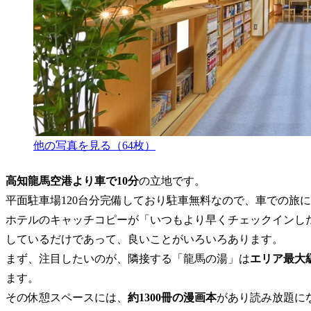
他の写真を見る（64枚）
高知龍馬空港より車で10分
の立地です。
平面駐車場120台分完備しており駐車無料なので、車での旅
ホテルのキャッチコピーが「いつもより早くチェックインし
しているだけであって、良いことがいろいろあります。
まず、注目したいのが、隣接する「龍馬の湯」は
エリア最大
ます。
その休憩スペースには、
約1300冊の漫画本
があり読み放題に