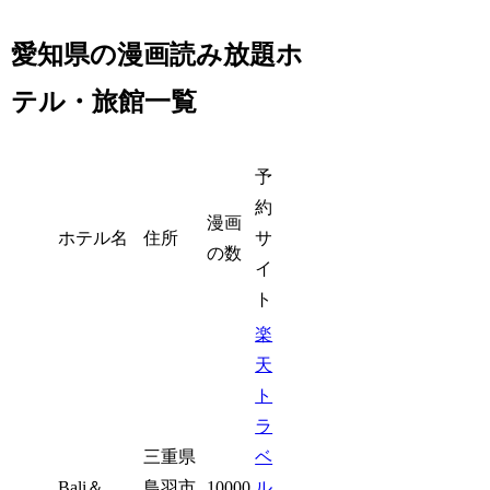
愛知県の漫画読み放題ホ
テル・旅館一覧
予
約
漫画
ホテル名
住所
サ
の数
イ
ト
楽
天
ト
ラ
三重県
ベ
Bali＆
鳥羽市
10000
ル