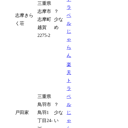
三重県
ラ
志摩市
？
志摩きら
ベ
志摩町
少な
く荘
ル
越賀
め
じ
2275-2
ゃ
ら
ん
楽
天
ト
ラ
三重県
ベ
鳥羽市
？
ル
戸田家
鳥羽1
少な
じ
丁目24-
い
ゃ