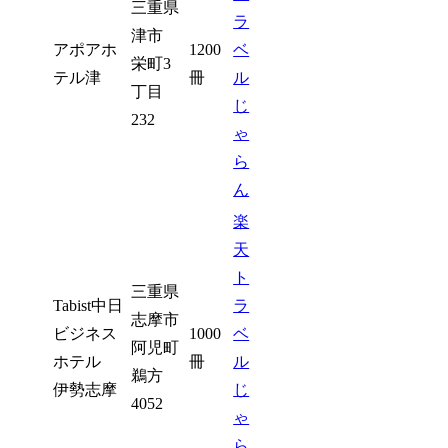
三重県
ラ
津市
アポアホ
1200
ベ
栄町3
テル津
冊
ル
丁目
じ
232
ゃ
ら
ん
楽
天
ト
三重県
Tabist中日
ラ
志摩市
ビジネス
1000
ベ
阿児町
ホテル
冊
ル
鵜方
伊勢志摩
じ
4052
ゃ
ら