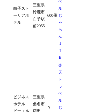
ベ
三重県
白子スト
ル
鈴鹿市
ーリアホ
600冊
じ
白子駅
テル
ゃ
前2955
ら
ん
Ｊ
Ｔ
Ｂ
楽
天
ト
ラ
ベ
ビジネス
三重県
ル
ホテル
桑名市
？
じ
ビーエル
額田