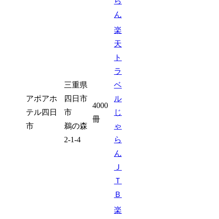
ら
ん
楽
天
ト
ラ
三重県
ベ
アポアホ
四日市
ル
4000
テル四日
市
じ
冊
市
鵜の森
ゃ
2-1-4
ら
ん
Ｊ
Ｔ
Ｂ
楽