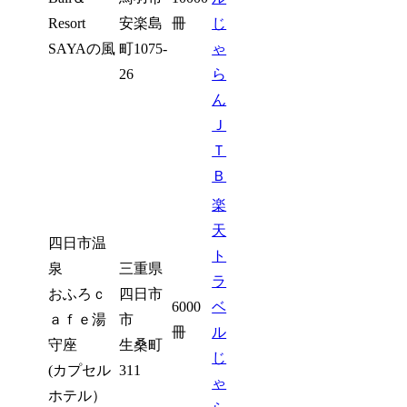
Resort
安楽島
冊
じ
SAYAの風
町1075-
ゃ
26
ら
ん
Ｊ
Ｔ
Ｂ
楽
天
四日市温
ト
泉
三重県
ラ
おふろｃ
四日市
6000
ベ
ａｆｅ湯
市
冊
ル
守座
生桑町
じ
(カプセル
311
ゃ
ホテル）