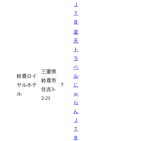
Ｊ
Ｔ
Ｂ
楽
天
ト
ラ
ベ
三重県
鈴鹿ロイ
ル
鈴鹿市
ヤルホテ
？
じ
住吉3-
ル
ゃ
2-21
ら
ん
Ｊ
Ｔ
Ｂ