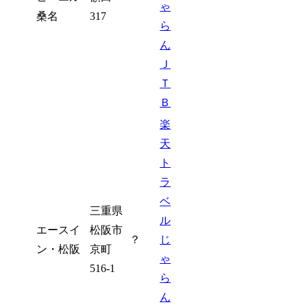
ゃ
桑名
317
ら
ん
Ｊ
Ｔ
Ｂ
楽
天
ト
ラ
ベ
三重県
ル
エースイ
松阪市
？
じ
ン・松阪
京町
ゃ
516-1
ら
ん