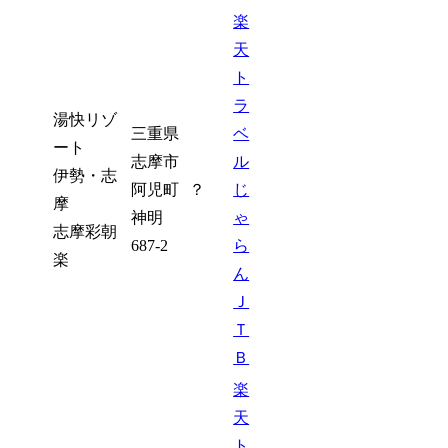
楽
天
ト
ラ
湯快リゾ
三重県
ベ
ート
志摩市
ル
伊勢・志
阿児町
？
じ
摩
神明
ゃ
志摩彩朝
687-2
ら
楽
ん
Ｊ
Ｔ
Ｂ
楽
天
ト