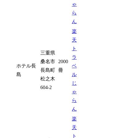
ゃ
ら
ん
楽
天
ト
三重県
ラ
桑名市
2000
ホテル長
ベ
長島町
冊
島
ル
松之木
じ
604-2
ゃ
ら
ん
楽
天
ト