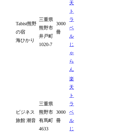
天
ト
三重県
ラ
Tabist熊野
3000
熊野市
ベ
の宿
冊
井戸町
ル
海ひかり
1020-7
じ
ゃ
ら
ん
楽
天
ト
三重県
ラ
ビジネス
熊野市
3000
ベ
旅館 潮音
有馬町
冊
ル
4633
じ