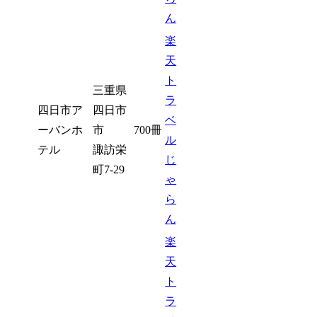
ん
楽
天
ト
三重県
ラ
四日市ア
四日市
ベ
ーバンホ
市
700冊
ル
テル
諏訪栄
じ
町7-29
ゃ
ら
ん
楽
天
ト
ラ