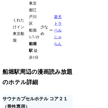
東京
都江
戸川
楽天
くれた
区
トラ
けイン
少な
船堀
ー
ベル
東京船
め
1-7-19
じゃ
堀
船堀
らん
駅
徒
歩1分
船堀駅周辺の漫画読み放題
のホテル詳細
サウナカプセルホテル コア２１
（男性専用）