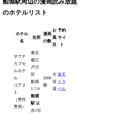
船堀駅周辺の漫画読み放題
のホテルリスト
お
予約
ホテル
漫画
住所
風
サイ
名
の数
呂
ト
東京
サウナ
都江
カプセ
戸川
ルホテ
区
大
楽天
ル
2000
船堀
浴
トラ
コア２
冊
1-7-9
場
ベル
１
船堀
（男性
駅
徒
専用）
歩1分