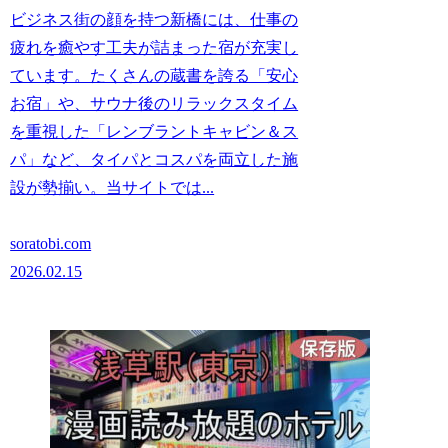
ビジネス街の顔を持つ新橋には、仕事の
疲れを癒やす工夫が詰まった宿が充実し
ています。たくさんの蔵書を誇る「安心
お宿」や、サウナ後のリラックスタイム
を重視した「レンブラントキャビン＆ス
パ」など、タイパとコスパを両立した施
設が勢揃い。当サイトでは...
soratobi.com
2026.02.15