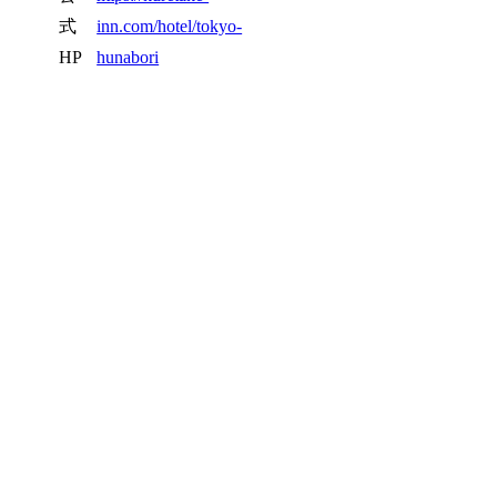
式
inn.com/hotel/tokyo-
HP
hunabori