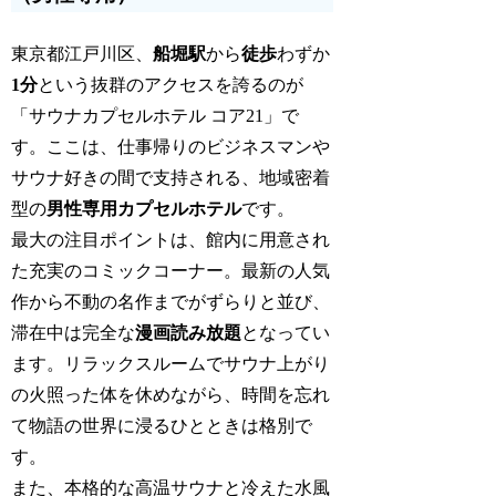
東京都江戸川区、
船堀駅
から
徒歩
わずか
1分
という抜群のアクセスを誇るのが
「サウナカプセルホテル コア21」で
す。ここは、仕事帰りのビジネスマンや
サウナ好きの間で支持される、地域密着
型の
男性専用カプセルホテル
です。
最大の注目ポイントは、館内に用意され
た充実のコミックコーナー。最新の人気
作から不動の名作までがずらりと並び、
滞在中は完全な
漫画読み放題
となってい
ます。リラックスルームでサウナ上がり
の火照った体を休めながら、時間を忘れ
て物語の世界に浸るひとときは格別で
す。
また、本格的な高温サウナと冷えた水風