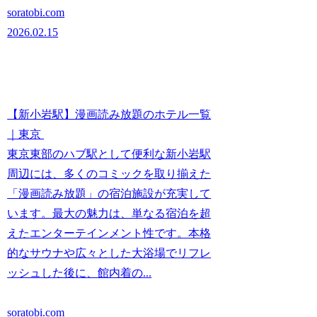
soratobi.com
2026.02.15
【新小岩駅】漫画読み放題のホテル一覧
｜東京
東京東部のハブ駅として便利な新小岩駅
周辺には、多くのコミックを取り揃えた
「漫画読み放題」の宿泊施設が充実して
います。最大の魅力は、単なる宿泊を超
えたエンターテインメント性です。本格
的なサウナや広々とした大浴場でリフレ
ッシュした後に、館内着の...
soratobi.com