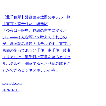
【北千住駅】漫画読み放題のホテル一覧
｜東京・南千住駅、綾瀬駅
「今夜は一晩中、物語の世界に浸りた
い」――そんな願いを叶えてくれるの
が、漫画読み放題のホテルです。東京北
東部の拠点である北千住・南千住・綾瀬
エリアには、数千冊の蔵書を誇るカプセ
ルホテルや、個室でゆったり読み耽るこ
とができるビジネスホテルが点...
soratobi.com
2026.02.15