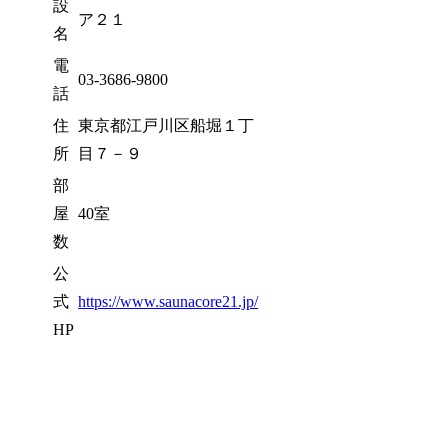
設
ア２１
名
電
03-3686-9800
話
住
東京都江戸川区船堀１丁
所
目７－９
部
屋
40室
数
公
式
https://www.saunacore21.jp/
HP