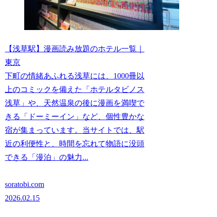
【浅草駅】漫画読み放題のホテル一覧｜
東京
下町の情緒あふれる浅草には、1000冊以
上のコミックを備えた「ホテルタビノス
浅草」や、天然温泉の後に漫画を満喫で
きる「ドーミーイン」など、個性豊かな
宿が集まっています。当サイトでは、駅
近の利便性と、時間を忘れて物語に没頭
できる「漫泊」の魅力...
soratobi.com
2026.02.15