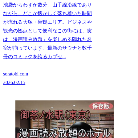
池袋からわずか数分。山手線沿線であり
ながら、どこか懐かしく落ち着いた時間
が流れる大塚・巣鴨エリア。ビジネスや
観光の拠点として便利なこの街には、実
は「漫画読み放題」を楽しめる隠れた名
宿が揃っています。最新のサウナと数千
冊のコミックを誇るカプセ...
soratobi.com
2026.02.15