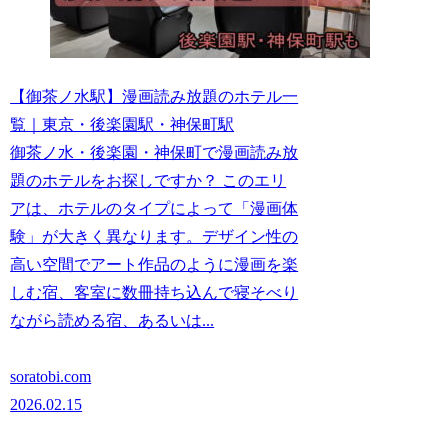
【御茶ノ水駅】漫画読み放題のホテル一
覧｜東京・後楽園駅・神保町駅
御茶ノ水・後楽園・神保町で漫画読み放
題のホテルをお探しですか？ このエリ
アは、ホテルのタイプによって「漫画体
験」が大きく異なります。デザイン性の
高い空間でアート作品のように漫画を楽
しむ宿、客室に数冊持ち込んで寝そべり
ながら読める宿、あるいは...
soratobi.com
2026.02.15