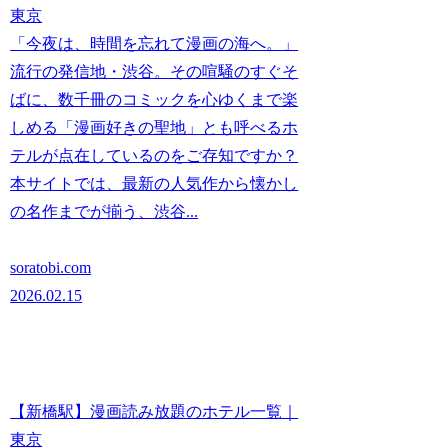
東京
「今夜は、時間を忘れて漫画の海へ。」
流行の発信地・渋谷。その喧騒のすぐそ
ばに、数千冊のコミックを心ゆくまで楽
しめる「漫画好きの聖地」とも呼べるホ
テルが点在しているのをご存知ですか？
本サイトでは、最新の人気作から懐かし
の名作までが揃う、渋谷...
soratobi.com
2026.02.15
【新橋駅】漫画読み放題のホテル一覧｜
東京