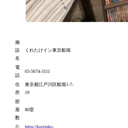
施
設
くれたけイン東京船堀
名
電
03-5674-3111
話
住
東京都江戸川区船堀1-7-
所
19
部
屋
80室
数
公
https://kuretake-