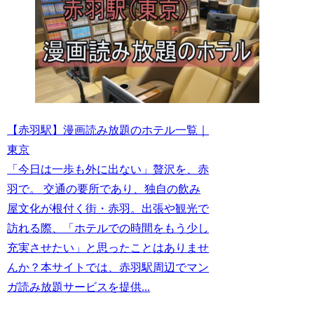
【赤羽駅】漫画読み放題のホテル一覧｜
東京
「今日は一歩も外に出ない」贅沢を、赤
羽で。 交通の要所であり、独自の飲み
屋文化が根付く街・赤羽。出張や観光で
訪れる際、「ホテルでの時間をもう少し
充実させたい」と思ったことはありませ
んか？本サイトでは、赤羽駅周辺でマン
ガ読み放題サービスを提供...